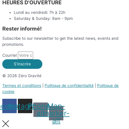
HEURES D'OUVERTURE
Lundi au vendredi: 7h à 22h
Saturday & Sunday: 9am - 9pm
Rester informé!
Subscribe to our newsletter to get the latest news, events and
promotions.
Courriel
S'inscrire
© 2026 Zéro Gravité
Termes et conditions
|
Politique de confidentialité
|
Politique de
cookie
acebook
Instagram
Phone-
Map-
alt
marker-
alt