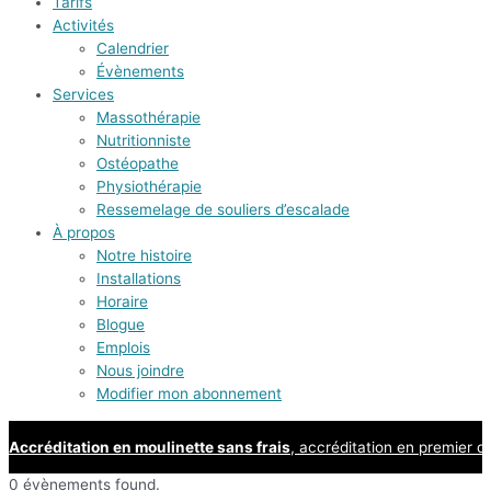
Tarifs
Activités
Calendrier
Évènements
Services
Massothérapie
Nutritionniste
Ostéopathe
Physiothérapie
Ressemelage de souliers d’escalade
À propos
Notre histoire
Installations
Horaire
Blogue
Emplois
Nous joindre
Modifier mon abonnement
Accréditation en moulinette sans frais
, accréditation en premier d
0 évènements found.