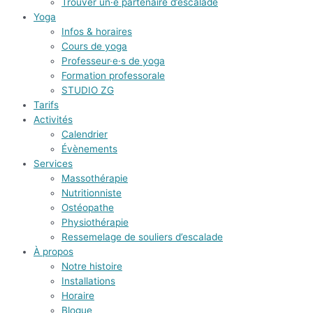
Trouver un·e partenaire d’escalade
Yoga
Infos & horaires
Cours de yoga
Professeur·e·s de yoga
Formation professorale
STUDIO ZG
Tarifs
Activités
Calendrier
Évènements
Services
Massothérapie
Nutritionniste
Ostéopathe
Physiothérapie
Ressemelage de souliers d’escalade
À propos
Notre histoire
Installations
Horaire
Blogue