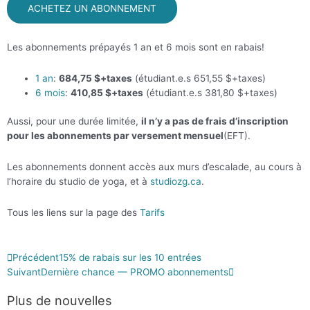
ACHETEZ UN ABONNEMENT
Les abonnements prépayés 1 an et 6 mois sont en rabais!
1 an
:
684,75 $+taxes
(étudiant.e.s 651,55 $+taxes)
6 mois
:
410,85 $+taxes
(étudiant.e.s 381,80 $+taxes)
Aussi, pour une durée limitée,
il n’y a pas de frais d’inscription
pour les abonnements par versement mensuel
(EFT).
Les abonnements donnent accès aux murs d’escalade, au cours à
l’horaire du studio de yoga, et à
studiozg.ca
.
Tous les liens sur la page des
Tarifs
Précédent
15% de rabais sur les 10 entrées
Suivant
Dernière chance — PROMO abonnements
Plus de
nouvelles