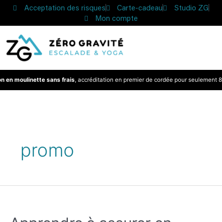
Acceptation des risques
Carte-cadeau
Studio ZG
Mon compte
n en moulinette sans frais
, accréditation en premier de cordée pour seulement 8 
promo