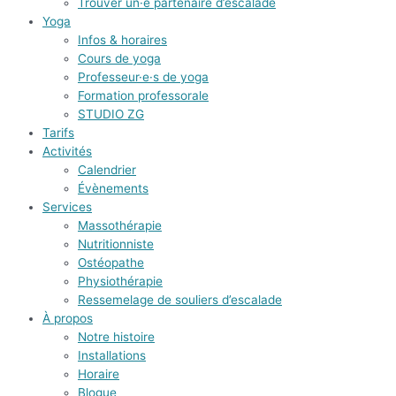
Trouver un·e partenaire d’escalade
Yoga
Infos & horaires
Cours de yoga
Professeur·e·s de yoga
Formation professorale
STUDIO ZG
Tarifs
Activités
Calendrier
Évènements
Services
Massothérapie
Nutritionniste
Ostéopathe
Physiothérapie
Ressemelage de souliers d’escalade
À propos
Notre histoire
Installations
Horaire
Blogue