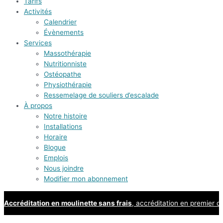
Tarifs
Activités
Calendrier
Évènements
Services
Massothérapie
Nutritionniste
Ostéopathe
Physiothérapie
Ressemelage de souliers d’escalade
À propos
Notre histoire
Installations
Horaire
Blogue
Emplois
Nous joindre
Modifier mon abonnement
Accréditation en moulinette sans frais
, accréditation en premier d