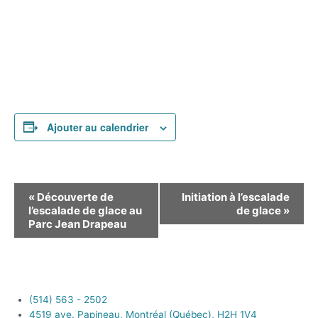
Ajouter au calendrier
Navigation
«
Découverte de
Initiation à l’escalade
Évènement
l’escalade de glace au
de glace
»
Parc Jean Drapeau
(514) 563 - 2502
4519 ave. Papineau, Montréal (Québec), H2H 1V4