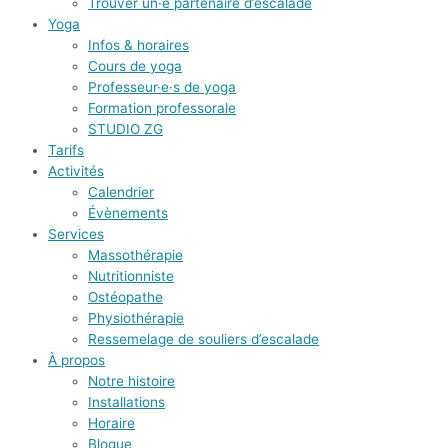
Trouver un·e partenaire d’escalade
Yoga
Infos & horaires
Cours de yoga
Professeur·e·s de yoga
Formation professorale
STUDIO ZG
Tarifs
Activités
Calendrier
Évènements
Services
Massothérapie
Nutritionniste
Ostéopathe
Physiothérapie
Ressemelage de souliers d’escalade
À propos
Notre histoire
Installations
Horaire
Blogue