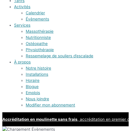
Tarifs
Activités
Calendrier
Évènements
Services
Massothérapie
Nutritionniste
Ostéopathe
Physiothérapie
Ressemelage de souliers d’escalade
À propos
Notre histoire
Installations
Horaire
Blogue
Emplois
Nous joindre
Modifier mon abonnement
Accréditation en moulinette sans frais
, accréditation en premier d