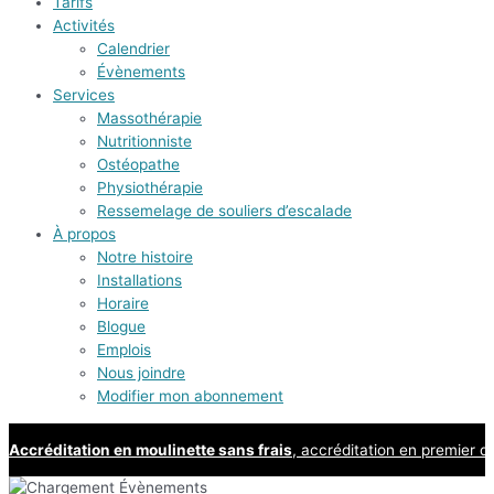
Tarifs
Activités
Calendrier
Évènements
Services
Massothérapie
Nutritionniste
Ostéopathe
Physiothérapie
Ressemelage de souliers d’escalade
À propos
Notre histoire
Installations
Horaire
Blogue
Emplois
Nous joindre
Modifier mon abonnement
Accréditation en moulinette sans frais
, accréditation en premier d