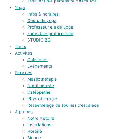
Trouver un·e partenaire d’escalade
Yoga
Infos & horaires
Cours de yoga
Professeur·e·s de yoga
Formation professorale
STUDIO ZG
Tarifs
Activités
Calendrier
Évènements
Services
Massothérapie
Nutritionniste
Ostéopathe
Physiothérapie
Ressemelage de souliers d’escalade
À propos
Notre histoire
Installations
Horaire
Blogue