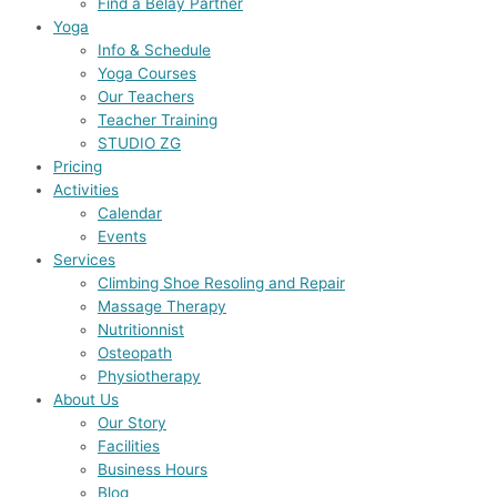
Find a Belay Partner
Yoga
Info & Schedule
Yoga Courses
Our Teachers
Teacher Training
STUDIO ZG
Pricing
Activities
Calendar
Events
Services
Climbing Shoe Resoling and Repair
Massage Therapy
Nutritionnist
Osteopath
Physiotherapy
About Us
Our Story
Facilities
Business Hours
Blog